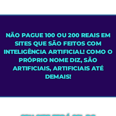
NÃO PAGUE 100 OU 200 REAIS EM
SITES QUE SÃO FEITOS COM
INTELIGÊNCIA ARTIFICIAL! COMO O
PRÓPRIO NOME DIZ, SÃO
ARTIFICIAIS, ARTIFICIAIS ATÉ
DEMAIS!