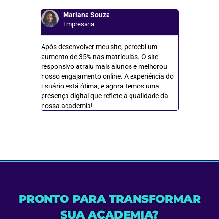
Mariana Souza
Julia
Empresária
Dona 
Após desenvolver meu site, percebi um
Após integra
aumento de 35% nas matrículas. O site
redes sociai
responsivo atraiu mais alunos e melhorou
resultados fo
nosso engajamento online. A experiência do
um ponto cen
usuário está ótima, e agora temos uma
das campanh
presença digital que reflete a qualidade da
do aluno, re
nossa academia!
PRONTO PARA TRANSFORMAR
SUA ACADEMIA?