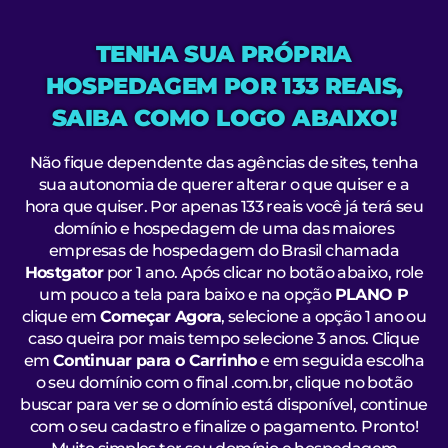
TENHA SUA PRÓPRIA
HOSPEDAGEM POR 133 REAIS,
SAIBA COMO LOGO ABAIXO!
Não fique dependente das agências de sites, tenha
sua autonomia de querer alterar o que quiser e a
hora que quiser. Por apenas 133 reais você já terá seu
domínio e hospedagem de uma das maiores
empresas de hospedagem do Brasil chamada
Hostgator
por 1 ano. Após clicar no botão abaixo, role
um pouco a tela para baixo e na opção
PLANO P
clique em
Começar Agora
, selecione a opção 1 ano ou
caso queira por mais tempo selecione 3 anos. Clique
em
Continuar para o Carrinho
e em seguida escolha
o seu domínio com o final .com.br, clique no botão
buscar para ver se o domínio está disponível, continue
com o seu cadastro e finalize o pagamento. Pronto!