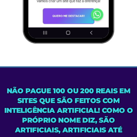
NÃO PAGUE 100 OU 200 REAIS EM
SITES QUE SÃO FEITOS COM
INTELIGÊNCIA ARTIFICIAL! COMO O
PRÓPRIO NOME DIZ, SÃO
ARTIFICIAIS, ARTIFICIAIS ATÉ