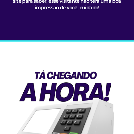
site para saber, esse visitante não terá uma boa
impressão de você, cuidado!